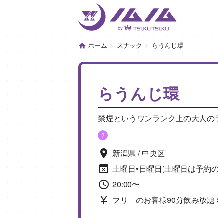
ホーム
スナック
らうんじ環
らうんじ環
禁煙というワンランク上の大人の
?
新潟県 / 中央区
土曜日•日曜日(土曜日は予約の
20:00〜
フリーのお客様90分飲み放題 5