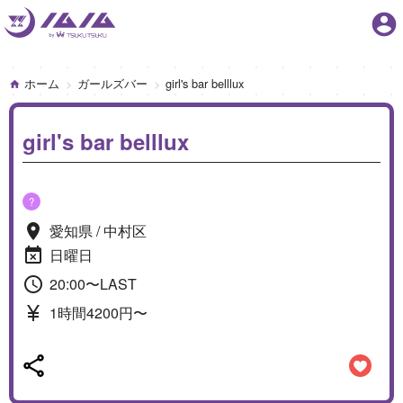
account_circle
ホーム
ガールズバー
girl's bar belllux
girl's bar belllux
?
愛知県 / 中村区
日曜日
20:00〜LAST
1時間4200円〜